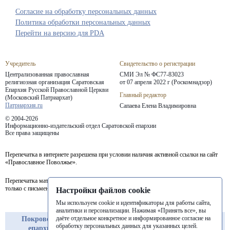
Согласие на обработку персональных данных
Политика обработки персональных данных
Перейти на версию для PDA
Учредитель
Свидетельство о регистрации
Централизованная православная
СМИ Эл № ФС77-83023
религиозная организация Саратовская
от 07 апреля 2022 г (Роскомнадзор)
Епархия
Русской Православной Церкви
Главный редактор
(Московский Патриархат)
Патриархия.ru
Сапаева Елена Владимировна
© 2004-2026
Информационно-издательский отдел Саратовской епархии
Все права защищены
Перепечатка в интернете разрешена при условии наличия активной ссылки на сайт
«Православное Поволжье».
Перепечатка материалов портала в печатных изданиях (книгах, прессе) возможна
только с письменного разрешения редакции.
Настройки файлов cookie
Мы используем cookie и идентификаторы для работы сайта,
аналитики и персонализации. Нажимая «Принять все», вы
даёте отдельное конкретное и информированное согласие на
Покровская
Балашовская
Балаковская
обработку персональных данных для указанных целей.
епархия
епархия
епархия